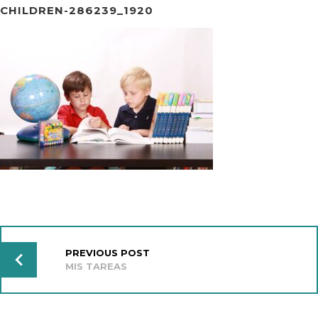
CHILDREN-286239_1920
NAVEGACIÓN
DE
ENTRADAS
PREVIOUS POST
MIS TAREAS